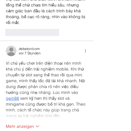
tổng thể chứ chưa tìm hiểu sâu, nhưng 
cảm giác ban đầu là cách trình bày khá 
thoáng, bố cục rõ ràng, nhìn vào không bị 
rối mắt.
Gefällt mir
Antworten
debetonlcom
vor 7 Stunden
Vì chủ yếu chơi trên điện thoại nên mình 
khá chú ý đến trải nghiệm mobile. Khi thử 
chuyển từ slot sang thể thao rồi qua mini 
game, mình thấy tốc độ tải khá nhanh. Nội 
dung được phân chia rõ nên việc điều 
hướng cũng nhẹ nhàng. Lúc mình vào 
gem88
 xem kỹ hơn thì thấy slot và 
minigame cũng được bố trí khá gọn. Theo 
mình, cách tổ chức này giúp trang chủ 
mang lại trải nghiệm khá liền…
Mehr anzeigen