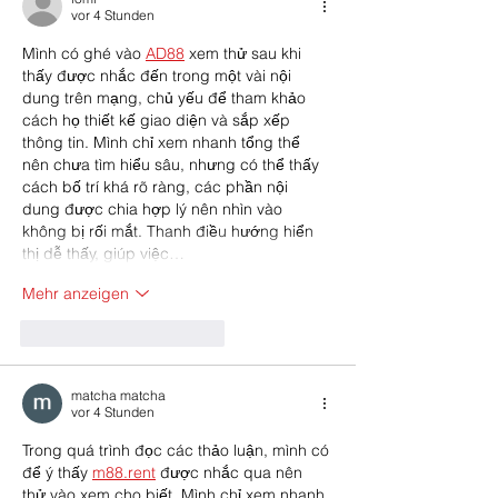
vor 4 Stunden
Mình có ghé vào 
AD88
 xem thử sau khi 
thấy được nhắc đến trong một vài nội 
dung trên mạng, chủ yếu để tham khảo 
cách họ thiết kế giao diện và sắp xếp 
thông tin. Mình chỉ xem nhanh tổng thể 
nên chưa tìm hiểu sâu, nhưng có thể thấy 
cách bố trí khá rõ ràng, các phần nội 
dung được chia hợp lý nên nhìn vào 
không bị rối mắt. Thanh điều hướng hiển 
thị dễ thấy, giúp việc…
Mehr anzeigen
Gefällt mir
Antworten
matcha matcha
vor 4 Stunden
Trong quá trình đọc các thảo luận, mình có 
để ý thấy 
m88.rent
 được nhắc qua nên 
thử vào xem cho biết. Mình chỉ xem nhanh 