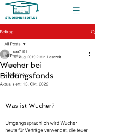
Beitrag
All Posts
seo7191
All Posts
12. Aug. 2019
2 Min. Lesezeit
Wucher bei
Category 1
Bildungsfonds
Category 2
Aktualisiert:
13. Okt. 2022
Was ist Wucher?
Umgangssprachlich wird Wucher 
heute für Verträge verwendet, die teuer 