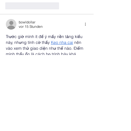
Gefällt mir
Antworten
bowldollar
vor 15 Stunden
Trước giờ mình ít để ý mấy nền tảng kiểu 
này, nhưng tình cờ thấy 
Keo nha cai
 nên 
vào xem thử giao diện như thế nào. Điểm 
mình thấy ổn là cách họ trình bày khá 
thoáng mắt, không nhồi quá nhiều chi tiết 
vào một màn hình nên nhìn dễ chịu hơn. 
Các mục chính được đặt rõ ràng, thao tác 
chuyển đổi cũng nhanh nên dùng thử 
không bị rối. Mình có mở trên điện thoại thì 
mọi…
Mehr anzeigen
Gefällt mir
Antworten
minhduy6471
vor 15 Stunden