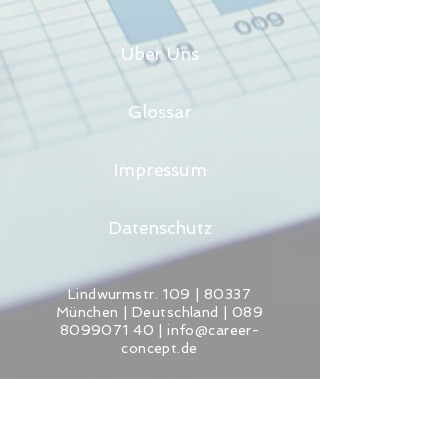
Über Uns
Glossar
Impressum
Datenschutz
Lindwurmstr. 109 | 80337
München | Deutschland |
089
8099071 40
|
info@career-
concept.de
Copyright © 2020 Studienkredit.de Alle
Rechte vorbehalten.