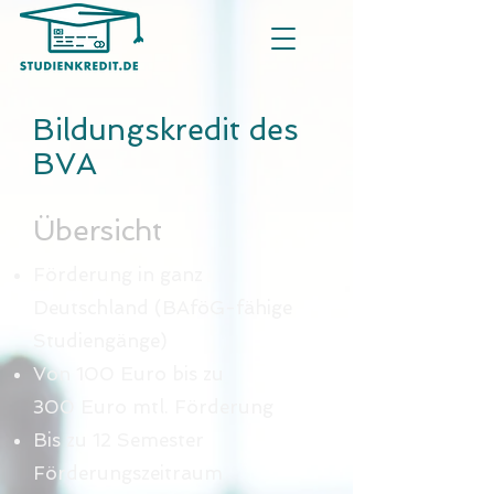
Bildungskredit des
BVA
Übersicht
Förderung in ganz
Deutschland (BAföG-fähige
Studiengänge)
Von 100 Euro bis zu
300 Euro mtl. Förderung
Bis zu 12 Semester
Förderungszeitraum