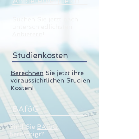
Anbietervergleich
Suchen Sie jetzt nach
unterschiedlichsten
Anbietern
!
Studienkosten
Berechnen
Sie jetzt ihre
voraussichtlichen Studien
Kosten!
BAföG
Sind Sie
BAföG
berechtigt?