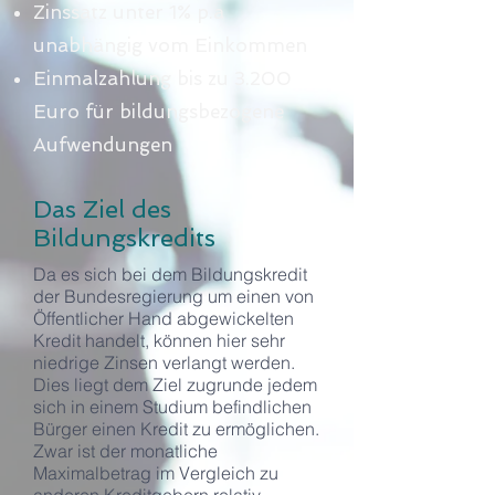
Zinssatz unter 1% p.a
unabhängig vom Einkommen
Einmalzahlung bis zu 3.200
Euro für bildungsbezogene
Aufwendungen
Das Ziel des
Bildungskredits
Da es sich bei dem Bildungskredit
der Bundesregierung um einen von
Öffentlicher Hand abgewickelten
Kredit handelt, können hier sehr
niedrige Zinsen verlangt werden.
Dies liegt dem Ziel zugrunde jedem
sich in einem Studium befindlichen
Bürger einen Kredit zu ermöglichen.
Zwar ist der monatliche
Maximalbetrag im Vergleich zu