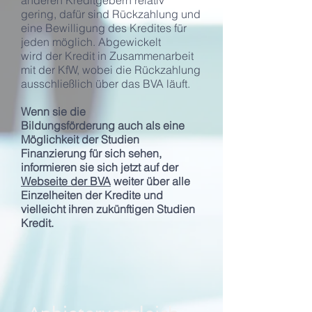
anderen Kreditgebern relativ
gering, dafür sind Rückzahlung und
eine Bewilligung des Kredites für
jeden möglich. Abgewickelt
wird der Kredit in Zusammenarbeit
mit der KfW, wobei die Rückzahlung
ausschließlich über das BVA läuft.
Wenn sie die
Bildungsförderung auch als eine
Möglichkeit der Studien
Finanzierung für sich sehen,
informieren sie sich jetzt auf der
Webseite der BVA
weiter über alle
Einzelheiten der Kredite und
vielleicht
ihren zukünftigen Studien
Kredit.